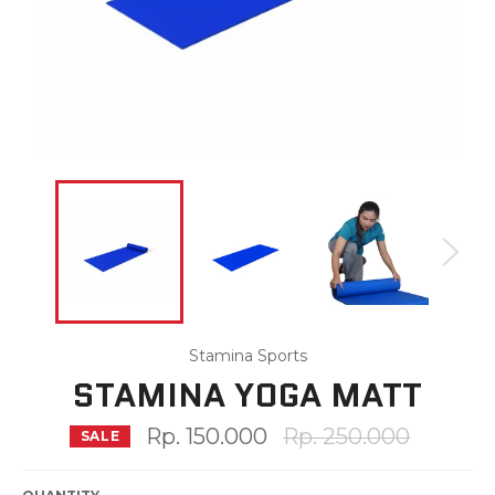
Stamina Sports
STAMINA YOGA MATT
Regular
Rp. 150.000
Rp. 250.000
SALE
price