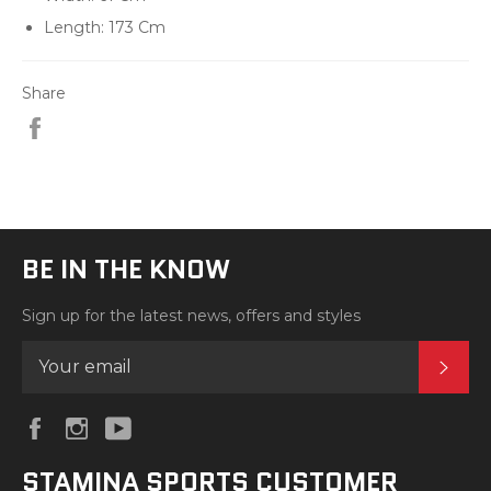
Length: 173 Cm
Share
Share
BE IN THE KNOW
Sign up for the latest news, offers and styles
SUB
Facebook
Instagram
YouTube
STAMINA SPORTS CUSTOMER