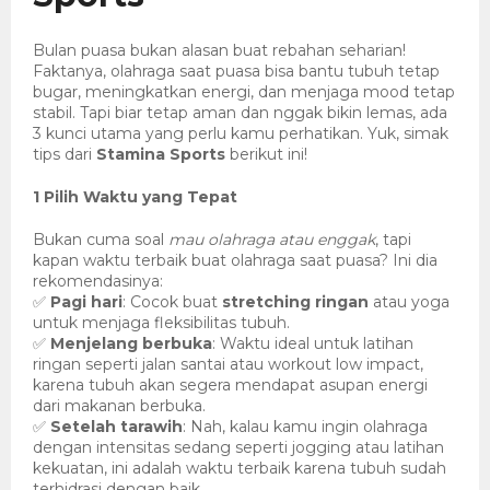
Bulan puasa bukan alasan buat rebahan seharian!
Faktanya, olahraga saat puasa bisa bantu tubuh tetap
bugar, meningkatkan energi, dan menjaga mood tetap
stabil. Tapi biar tetap aman dan nggak bikin lemas, ada
3 kunci utama yang perlu kamu perhatikan. Yuk, simak
tips dari
Stamina Sports
berikut ini!
1
️
Pilih Waktu yang Tepat
Bukan cuma soal
mau olahraga atau enggak
, tapi
kapan waktu terbaik buat olahraga saat puasa? Ini dia
rekomendasinya:
Pagi hari
: Cocok buat
stretching ringan
atau yoga
✅
untuk menjaga fleksibilitas tubuh.
Menjelang berbuka
: Waktu ideal untuk latihan
✅
ringan seperti jalan santai atau workout low impact,
karena tubuh akan segera mendapat asupan energi
dari makanan berbuka.
Setelah tarawih
: Nah, kalau kamu ingin olahraga
✅
dengan intensitas sedang seperti jogging atau latihan
kekuatan, ini adalah waktu terbaik karena tubuh sudah
terhidrasi dengan baik.