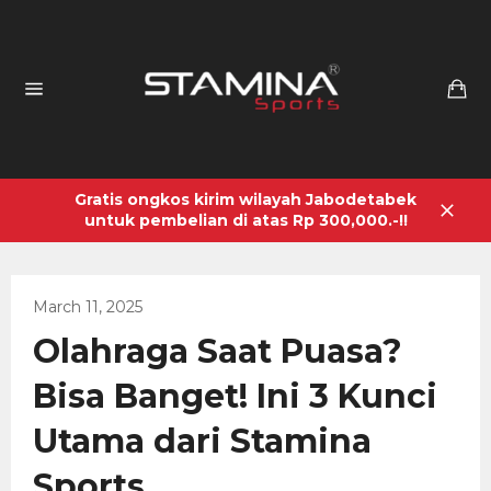
Skip
to
content
Ca
Site
navigation
Gratis ongkos kirim wilayah Jabodetabek
untuk pembelian di atas Rp 300,000.-!!
Close
March 11, 2025
Olahraga Saat Puasa?
Bisa Banget! Ini 3 Kunci
Utama dari Stamina
Sports