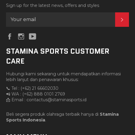
Sign up for the latest news, offers and styles
SUB
Facebook
Instagram
YouTube
STAMINA SPORTS CUSTOMER
CARE
Hubungi kami sekarang untuk mendapatkan informasi
lebih lanjut dan penawaran khusus:
📞 Tel : (+62) 21 66602030
📲 WA : (+62) 888 0101 2769
📩 Email :
contactus@staminasports.id
Beli segera produk olahraga terbaik hanya di
Stamina
Sports Indonesia
.